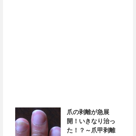
爪の剥離が急展
開！いきなり治っ
た！？～爪甲剥離