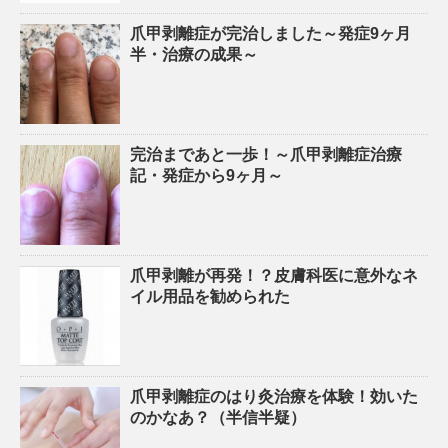
爪甲剥離症が完治しました～発症9ヶ月
半・治療の成果～
完治まであと一歩！～爪甲剥離症治療
記・発症から9ヶ月～
爪甲剥離が再発！？皮膚科医に意外なネ
イル用品を勧められた
爪甲剥離症のはり灸治療を体験！効いた
のかなあ？（半信半疑）