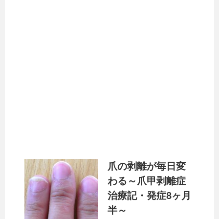
爪の剥離が毎日変
わる～爪甲剥離症
治療記・発症8ヶ月
半～