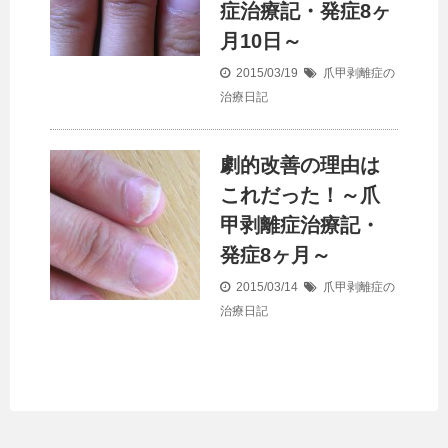
症治療記・発症8ヶ
月10日～
2015/03/19
爪甲剥離症の
治療日記
劇的改善の理由は
これだった！～爪
甲剥離症治療記・
発症8ヶ月～
2015/03/14
爪甲剥離症の
治療日記