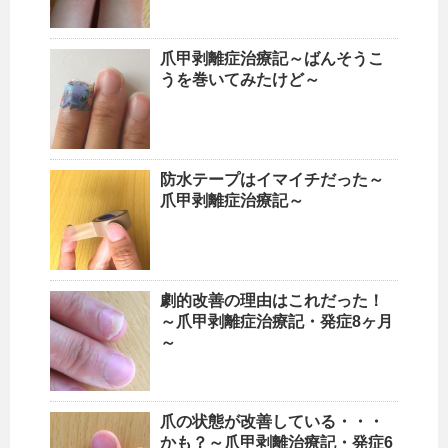
爪甲剥離症治療記～ばんそうこ
うを巻いてみたけど～
防水テープはイマイチだった～
爪甲剥離症治療記～
劇的改善の理由はこれだった！
～爪甲剥離症治療記・発症8ヶ月
～
爪の状態が改善している・・・
かも？～爪甲剥離治療記・発症6